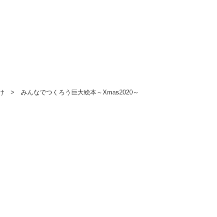
け
>
みんなでつくろう巨大絵本～Xmas2020～