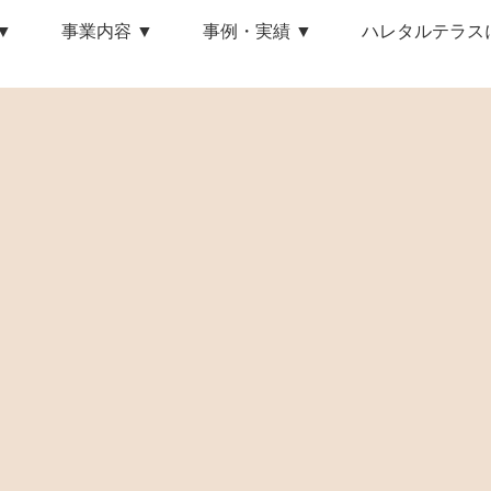
▼
事業内容 ▼
事例・実績 ▼
ハレタルテラス