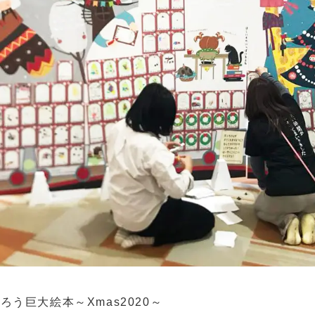
う巨大絵本～Xmas2020～